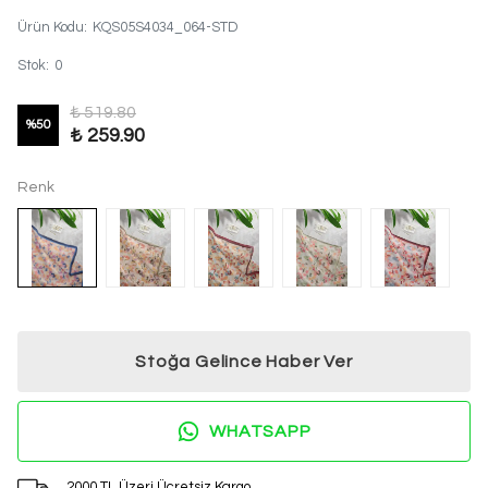
Ürün Kodu
:
KQS05S4034_064-STD
Stok
:
0
₺ 519.80
%
50
₺ 259.90
Renk
Stoğa Gelince Haber Ver
WHATSAPP
2000 TL Üzeri Ücretsiz Kargo