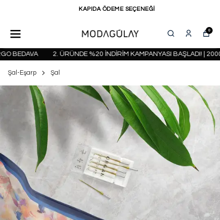
KAPIDA ÖDEME SEÇENEĞİ
0
O BEDAVA
2. ÜRÜNDE %20 İNDİRİM KAMPANYASI BAŞLADI! | 2000 T
Şal-Eşarp
Şal