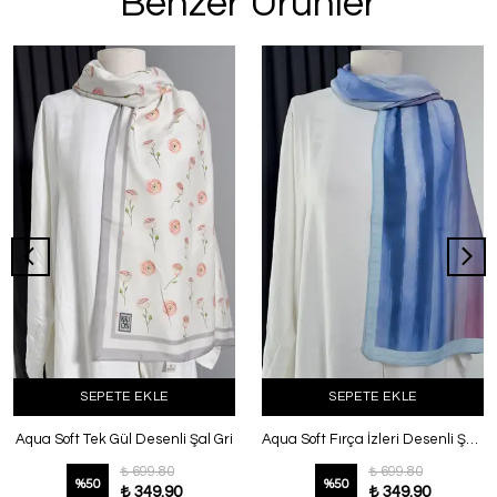
Benzer Ürünler
SEPETE EKLE
SEPETE EKLE
Aqua Soft Tek Gül Desenli Şal Gri
Aqua Soft Fırça İzleri Desenli Şal Mavi
₺ 699.80
₺ 699.80
%
50
%
50
₺ 349.90
₺ 349.90