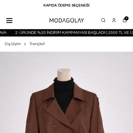
KAPIDA ÖDEME SEÇENEĞİ
0
VA
2. ÜRÜNDE %20 İNDİRİM KAMPANYASI BAŞLADI! | 2000 TL VE Ü
Dış Giyim
Trençkot