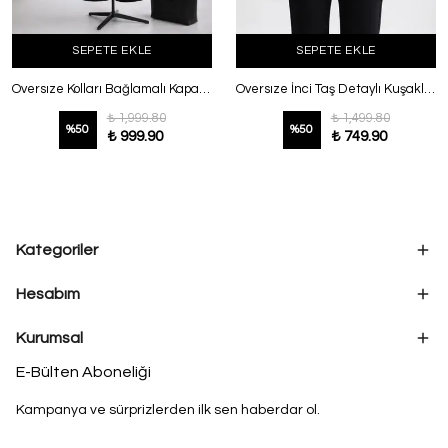
SEPETE EKLE
SEPETE EKLE
Oversıze Kolları Bağlamalı Kapaklı Büzgülü Trençkot Kahve
Oversıze İnci Taş Detaylı Kuşaklı Trençkot Bej
₺ 1,999.80
₺ 1,499.80
%
50
%
50
₺ 999.90
₺ 749.90
Kategoriler
Hesabım
Kurumsal
E-Bülten Aboneliği
Kampanya ve sürprizlerden ilk sen haberdar ol.