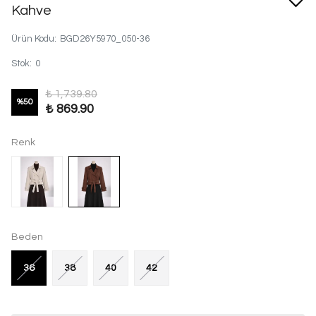
Kahve
Ürün Kodu
:
BGD26Y5970_050-36
Stok
:
0
₺ 1,739.80
%
50
₺ 869.90
Renk
Beden
36
38
40
42