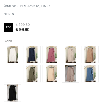
Ürün Kodu
:
MRT24Y9512_115-36
Stok
:
0
₺ 199.80
%
50
₺ 99.90
Renk