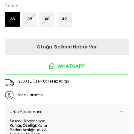
Beden
36
38
40
42
Stoğa Gelince Haber Ver
WHATSAPP
2000 TL Üzeri Ücretsiz Kargo
İade Garantisi
Ürün Açıklaması
Sezon:
İlkbahar-Yaz
Kumaş Özelliği:
Keten
Beden Aralığı:
36-42