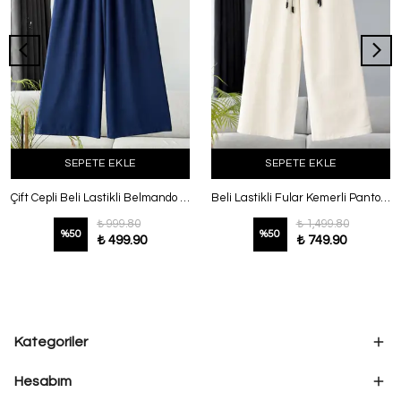
SEPETE EKLE
SEPETE EKLE
Çift Cepli Beli Lastikli Belmando Pantolon Lacivert
Beli Lastikli Fular Kemerli Pantolon Ekru
₺ 999.80
₺ 1,499.80
%
50
%
50
₺ 499.90
₺ 749.90
Kategoriler
Hesabım