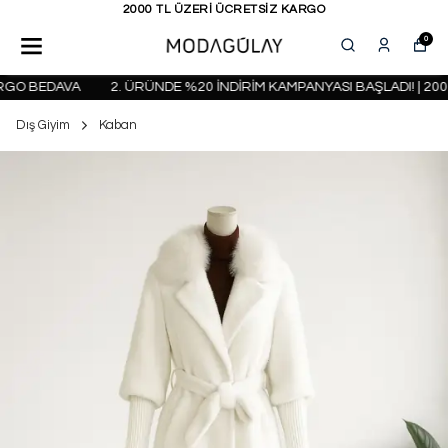
2000 TL ÜZERİ ÜCRETSİZ KARGO
0
RGO BEDAVA
2. ÜRÜNDE %20 İNDİRİM KAMPANYASI BAŞLADI! | 2000
Dış Giyim
Kaban