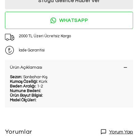
Stoğa Gelince Haber Ver
WHATSAPP
2000 TL Üzeri Ücretsiz Kargo
İade Garantisi
Ürün Açıklaması
Sezon:
Sonbahar-Kış
Kumaş Özelliği:
Kürk
Beden Aralığı:
1-2
Numune Bedeni:
Ürün Boyut Bilgisi:
Model Ölçüleri:
Yorumlar
Yorum Yap