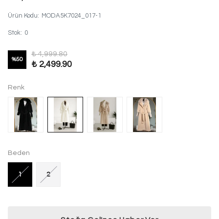
Ürün Kodu
:
MODA5K7024_017-1
Stok
:
0
₺ 4,999.80
%
50
₺ 2,499.90
Renk
Beden
1
2