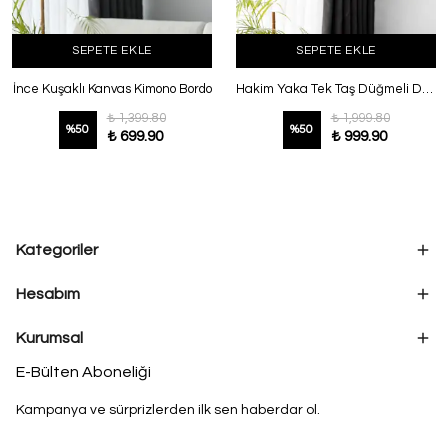
SEPETE EKLE
SEPETE EKLE
İnce Kuşaklı Kanvas Kimono Bordo
Hakim Yaka Tek Taş Düğmeli Dabıl Ceket Koyu Kahve
₺ 1,399.80
₺ 1,999.80
%
50
%
50
₺ 699.90
₺ 999.90
Kategoriler
Hesabım
Kurumsal
E-Bülten Aboneliği
Kampanya ve sürprizlerden ilk sen haberdar ol.