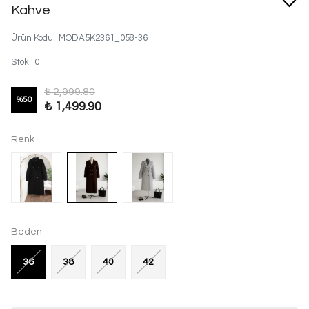
Kahve
Ürün Kodu
:
MODA5K2361_058-36
Stok
:
0
₺ 2,999.80
%
50
₺ 1,499.90
Renk
Beden
36
38
40
42