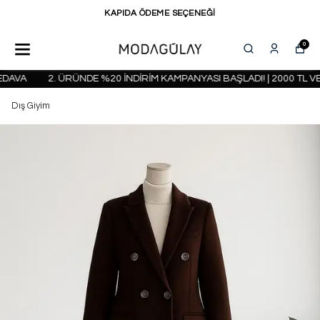
KAPIDA ÖDEME SEÇENEĞİ
0
AVA
2. ÜRÜNDE %20 İNDİRİM KAMPANYASI BAŞLADI! | 2000 TL VE
Dış Giyim