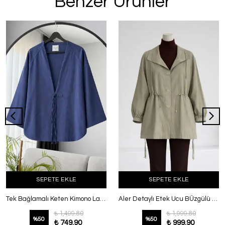
Benzer Ürünler
SEPETE EKLE
SEPETE EKLE
Tek Bağlamalı Keten Kimono Lacivert
Aler Detaylı Etek Ucu BÜzgülü Ceket Adaçayı
₺ 1,499.80
₺ 1,999.80
%
50
%
50
₺ 749.90
₺ 999.90