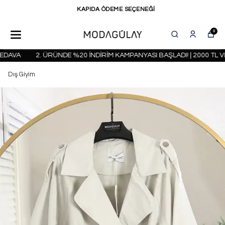
KAPIDA ÖDEME SEÇENEĞİ
0
AVA
2. ÜRÜNDE %20 İNDİRİM KAMPANYASI BAŞLADI! | 2000 TL VE
Dış Giyim