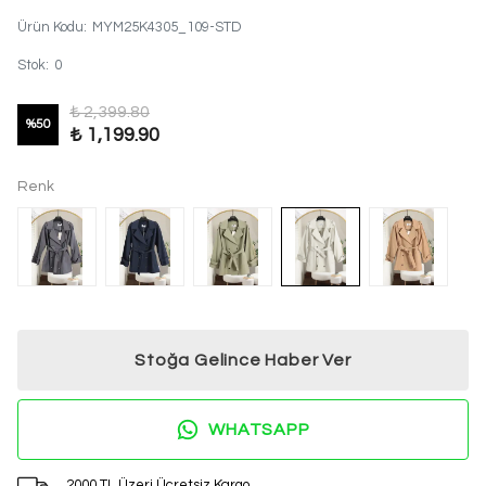
Ürün Kodu
:
MYM25K4305_109-STD
Stok
:
0
₺ 2,399.80
%
50
₺ 1,199.90
Renk
Stoğa Gelince Haber Ver
WHATSAPP
2000 TL Üzeri Ücretsiz Kargo