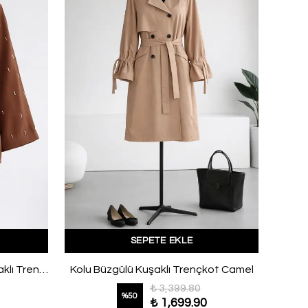
SEPETE EKLE
Oversıze İnci Taş Detaylı Kuşaklı Trençkot Kahve
Kolu Büzgülü Kuşaklı Trençkot Camel
₺ 3,399.80
%
50
₺ 1,699.90