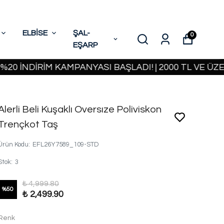
ELBİSE
ŞAL-
0
EŞARP
NDİRİM KAMPANYASI BAŞLADI! | 2000 TL VE ÜZERİ K
Alerli Beli Kuşaklı Oversıze Poliviskon
Trençkot Taş
Ürün Kodu
:
EFL26Y7589_109-STD
Stok
:
3
₺ 4,999.80
%
50
₺ 2,499.90
Renk