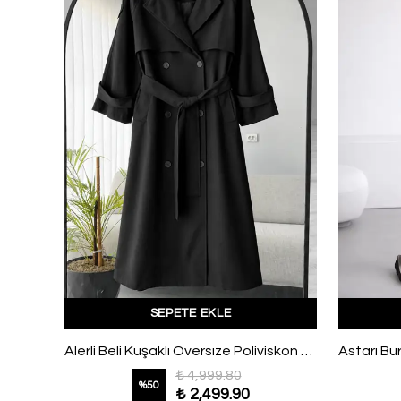
SEPETE EKLE
Kuşağı Kolu Tokalı Dört Düğmeli Trençkot Haki
Alerli Beli Kuşaklı Oversıze Poliviskon Trençkot Siyah
₺ 4,999.80
%
50
₺ 2,499.90