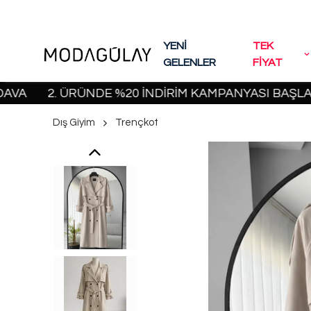
YENİ
TEK
GELENLER
FİYAT
2. ÜRÜNDE %20 İNDİRİM KAMPANYASI BAŞLADI! | 2
Dış Giyim
Trençkot