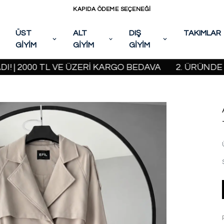
KAPIDA ÖDEME SEÇENEĞİ
ÜST
ALT
DIŞ
TAKIMLAR
GİYİM
GİYİM
GİYİM
000 TL VE ÜZERİ KARGO BEDAVA
2. ÜRÜNDE %20 İ