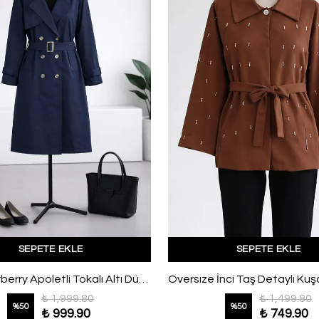
SEPETE EKLE
SEPETE EKLE
Astarı Burberry Apoletli Tokalı Altı Düğmeli Trençkot Lacivert
₺ 1,999.80
₺ 1,499.80
%
50
%
50
₺ 999.90
₺ 749.90