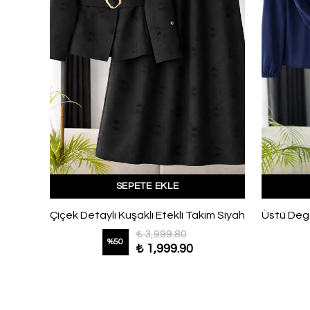
SEPETE EKLE
V Taş Boncuk Detaylı Nubuk Cupra Etekli Takım Siyah
Çiçek Detaylı Kuşaklı Etekli Takım Siyah
₺ 3,999.80
%
50
₺ 1,999.90