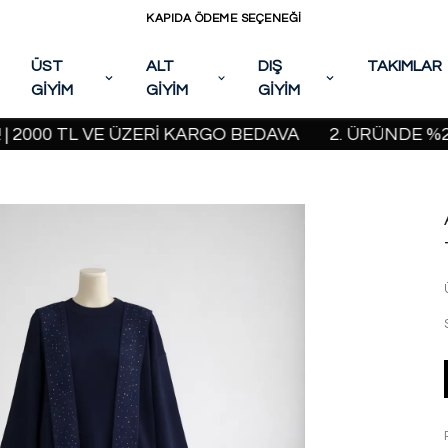
KAPIDA ÖDEME SEÇENEĞİ
ÜST
ALT
DIŞ
TAKIMLAR
GİYİM
GİYİM
GİYİM
0 TL VE ÜZERİ KARGO BEDAVA
2. ÜRÜNDE %20 İNDİ