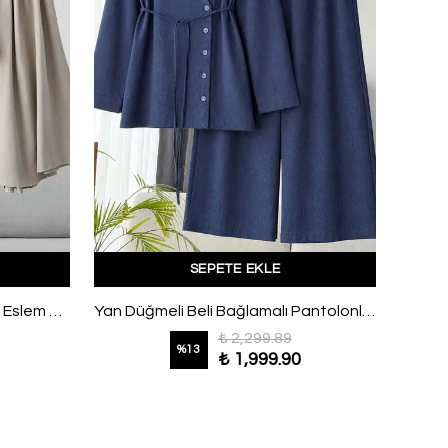
SEPETE EKLE
Üstü Kısa Pileli Etek Pantolon Eslem Keten Takım Taş
Yan Düğmeli Beli Bağlamalı Pantolonlu Takım Lacivert
₺ 2,299.89
%
13
₺ 1,999.90