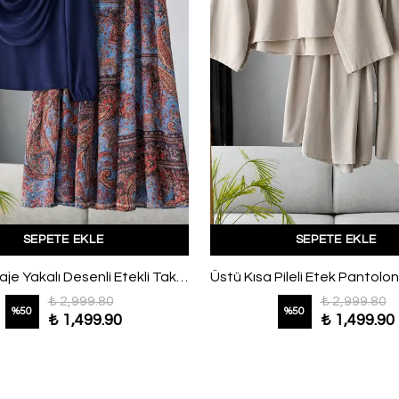
SEPETE EKLE
SEPETE EKLE
Üstü Degaje Yakalı Desenli Etekli Takım Lacivert
₺ 2,999.80
₺ 2,999.80
%
50
%
50
₺ 1,499.90
₺ 1,499.90