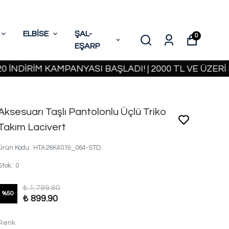
ELBİSE
ŞAL-
0
EŞARP
RİM KAMPANYASI BAŞLADI! | 2000 TL VE ÜZERİ KAR
Aksesuarı Taşlı Pantolonlu Üçlü Triko
Takım Lacivert
Ürün Kodu
:
HTA26K4019_064-STD
Stok
:
0
₺ 1,799.80
%
50
₺ 899.90
Renk