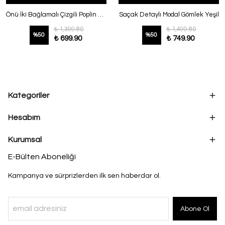
Önü İki Bağlamalı Çizgili Poplin Gömlek Ekru Bej
Saçak Detaylı Modal Gömlek Yeşil
₺ 1,399.80
₺ 1,499.80
%
50
%
50
₺ 699.90
₺ 749.90
Kategoriler
Hesabım
Kurumsal
E-Bülten Aboneliği
Kampanya ve sürprizlerden ilk sen haberdar ol.
Abone Ol