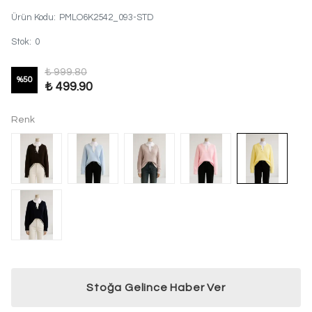
Ürün Kodu
:
PMLO6K2542_093-STD
Stok
:
0
₺ 999.80
%
50
₺ 499.90
Renk
Stoğa Gelince Haber Ver