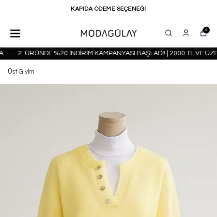
KAPIDA ÖDEME SEÇENEĞİ
0
2. ÜRÜNDE %20 İNDİRİM KAMPANYASI BAŞLADI! | 2000 TL VE ÜZE
Üst Giyim